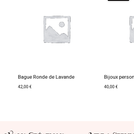
Bague Ronde de Lavande
Bijoux person
42,00
€
40,00
€