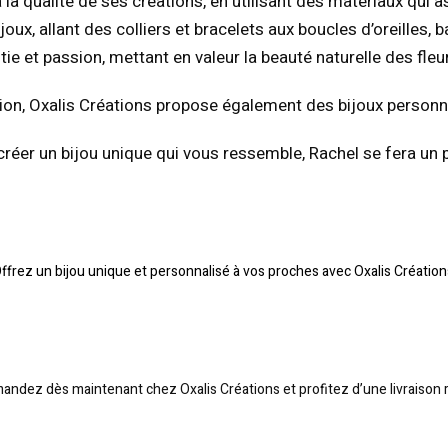
à la qualité de ses créations, en utilisant des matériaux qui a
ijoux, allant des colliers et bracelets aux boucles d’oreill
tie et passion, mettant en valeur la beauté naturelle des fleu
tion, Oxalis Créations propose également des bijoux perso
éer un bijou unique qui vous ressemble, Rachel se fera un pl
ffrez un bijou unique et personnalisé à vos proches avec Oxalis Création
ndez dès maintenant chez Oxalis Créations et profitez d’une livraison r